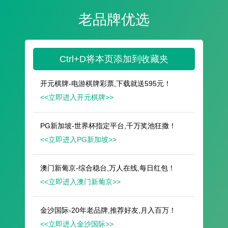
遥想公瑾当年，小乔初嫁了，雄姿英发。
羽扇纶巾，谈笑间，樯橹灰飞烟灭。
故国神游，多情应笑我，早生华发。
人生如梦，一尊还酹江月。